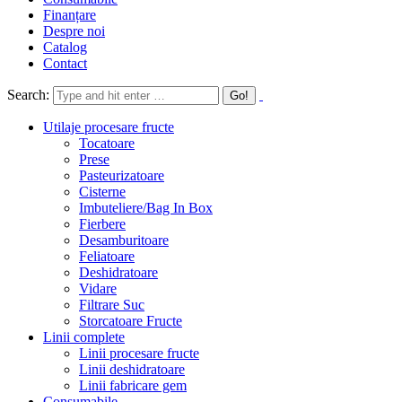
Finanțare
Despre noi
Catalog
Contact
Search:
Utilaje procesare fructe
Tocatoare
Prese
Pasteurizatoare
Cisterne
Imbuteliere/Bag In Box
Fierbere
Desamburitoare
Feliatoare
Deshidratoare
Vidare
Filtrare Suc
Storcatoare Fructe
Linii complete
Linii procesare fructe
Linii deshidratoare
Linii fabricare gem
Consumabile