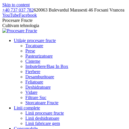
Skip to content
+40 737 037 782
620063 Bulevardul Marasesti 46 Focsani Vrancea
YouTube
Facebook
Procesare Fructe
Cultivam tehnologia
Utilaje procesare fructe
Tocatoare
Prese
Pasteurizatoare
Cisterne
Imbuteliere/Bag In Box
Fierbere
Desamburitoare
Feliatoare
Deshidratoare
Vidare
Filtrare Suc
Storcatoare Fructe
Linii complete
Linii procesare fructe
Linii deshidratoare
Linii fabricare gem
Consumabile